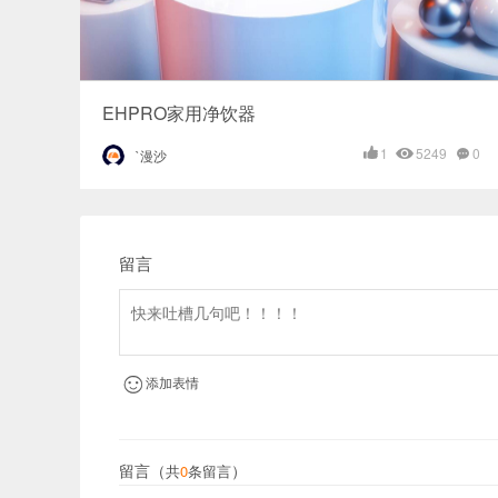
EHPRO家用净饮器
1
5249
0
`漫沙
留言
添加表情
留言（
）
共
0
条留言