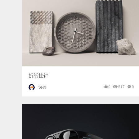
折纸挂钟
0
517
0
`漫沙