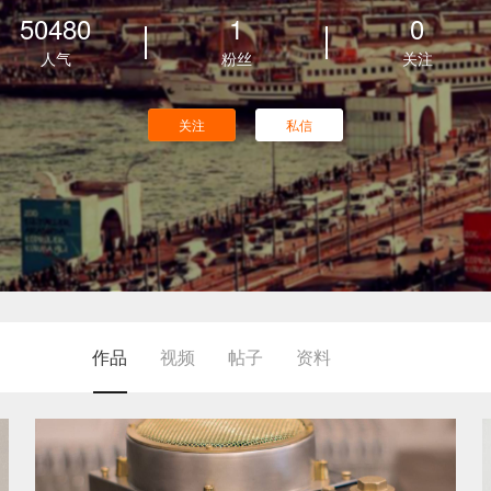
50480
1
0
人气
粉丝
关注
关注
私信
作品
视频
帖子
资料