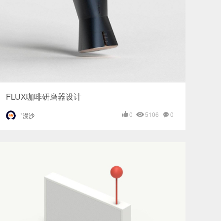
FLUX咖啡研磨器设计
0
5106
0
`漫沙