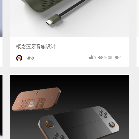
概念蓝牙音箱设计
0
5435
0
`漫沙