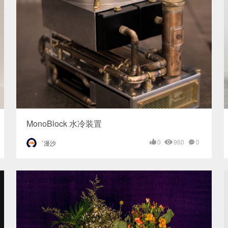
MonoBlock 水冷装置
0
960
0
`漫沙