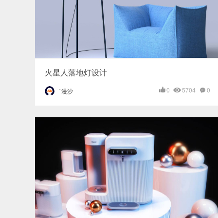
火星人落地灯设计
0
5704
0
`漫沙