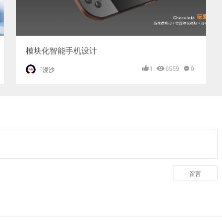
模块化智能手机设计
1
6559
0
`漫沙
留言