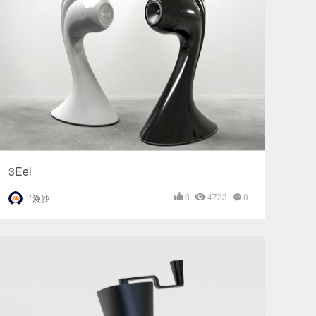
3Eel
0
4733
0
`漫沙