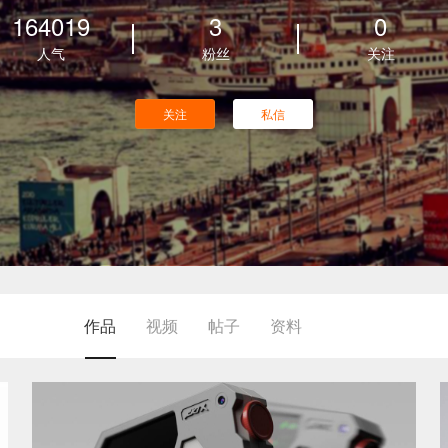
164019
3
0
人气
粉丝
关注
关注
私信
作品
视频
帖子
资料