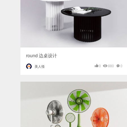
round 边桌设计
0
880
0
美人怪