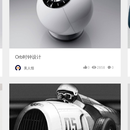
Orb时钟设计
0
2858
0
美人怪