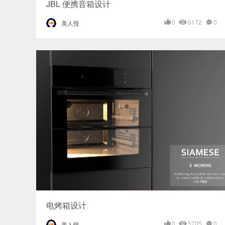
JBL 便携音箱设计
0
6172
0
美人怪
电烤箱设计
0
5705
0
美人怪