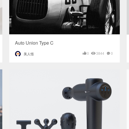
Auto Union Type C
0
3844
0
美人怪