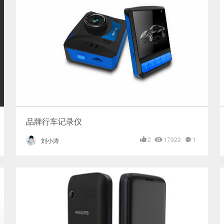
品牌行车记录仪
2
17922
1
刘小涛