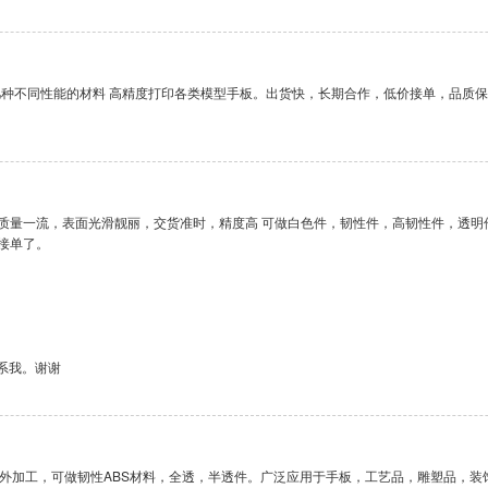
十几种不同性能的材料 高精度打印各类模型手板。出货快，长期合作，低价接单，品质
质量一流，表面光滑靓丽，交货准时，精度高 可做白色件，韧性件，高韧性件，透明
单了。 

要就联系我。谢谢
器对外加工，可做韧性ABS材料，全透，半透件。广泛应用于手板，工艺品，雕塑品，装