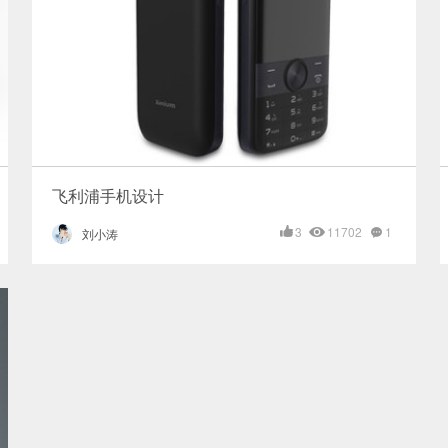
飞利浦手机设计
3
11702
1
刘小涛