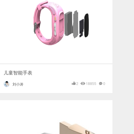
儿童智能手表
2
18855
0
刘小涛