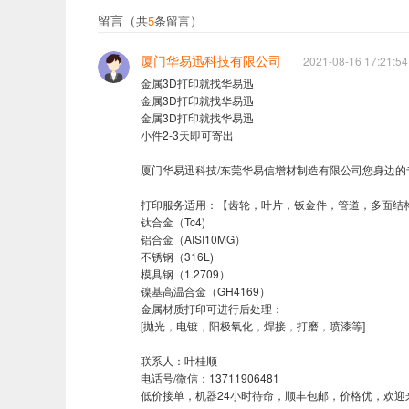
留言（
）
共
5
条留言
厦门华易迅科技有限公司
2021-08-16 17:21:54
金属3D打印就找华易迅

金属3D打印就找华易迅

金属3D打印就找华易迅

小件2-3天即可寄出

厦门华易迅科技/东莞华易信增材制造有限公司您身边的
打印服务适用：【齿轮，叶片，钣金件，管道，多面结
钛合金（Tc4)  

铝合金（AISI10MG）

不锈钢（316L) 

模具钢（1.2709） 

镍基高温合金（GH4169）

金属材质打印可进行后处理：

[抛光，电镀，阳极氧化，焊接，打磨，喷漆等]

联系人：叶桂顺

电话号/微信：13711906481

低价接单，机器24小时待命，顺丰包邮，价格优，欢迎