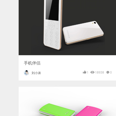
手机伴侣
1
18938
0
刘小涛