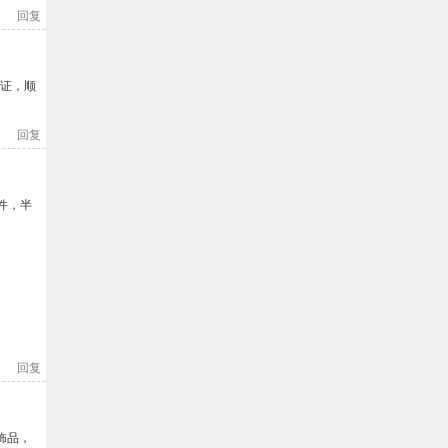
回复
保证，顺
回复
件，半
回复
饰品，