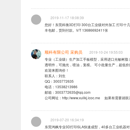
2019-11-17 18:08:39
您好！东莞科衡3D打印 300台工业级对外加工 打印
丰包邮，货到付款。V/T 13686692411张
顺科有限公司 采购员
2019-10-24 19:55:03
专业（工业级）生产加工手板模型，采用进口光敏树脂 
透明件，可抛光，喷油，复模。 可小批量生产，超低价接
欢迎来图询价！

联系人：刘生

QQ：3003772635

电话：13538213986 

邮箱：3003772635@qq.com

公司网址：http://www.xulikj.icoc.me     如果有需
2019-07-20 16:34:19
东莞鸿枫专业3D打印SLA快速成型，40多台工业机