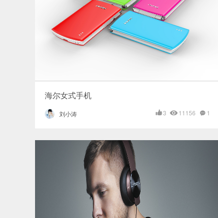
海尔女式手机
3
11156
1
刘小涛