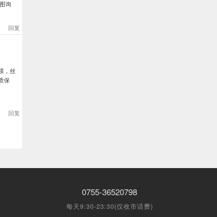
图询
回复
质保
回复
0755-36520798
每天9:30-23:30(仅收市话费)