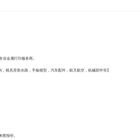
专业金属打印服务商。

构，模具异形水路，手板模型，汽车配件，航天航空，机械部件等】

来图报价。