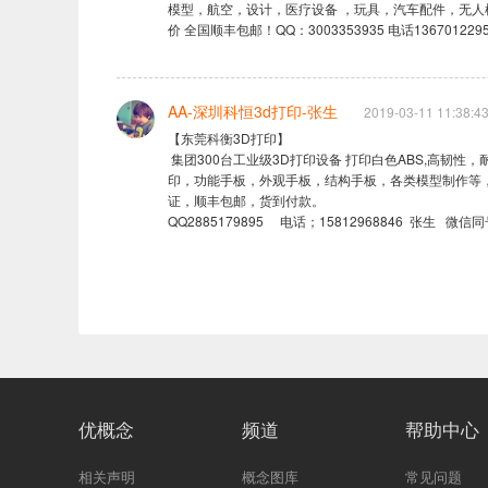
模型，航空，设计，医疗设备 ，玩具，汽车配件，无人
价 全国顺丰包邮！QQ：3003353935 电话1367012295
AA-深圳科恒3d打印-张生
2019-03-11 11:38:4
【东莞科衡3D打印】

 集团300台工业级3D打印设备 打印白色ABS,高韧性，耐高温70度，100度，半透明，全透明，尼龙黑色 德国红蜡  可喷油，喷漆，喷灰，覆膜，丝
印，功能手板，外观手板，结构手板，各类模型制作等，
证，顺丰包邮，货到付款。

QQ2885179895     电话；15812968846  张生   微信
优概念
频道
帮助中心
相关声明
概念图库
常见问题