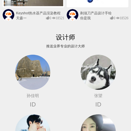
Keyshot热水器产品渲染教程
剃须刀产品设计手绘
天森一
0
18521
你是我
0
18526
对@
的风景
设计师
推送业界专业的设计大师
孙佳明
张望
ID
ID