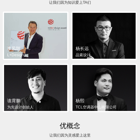
让我们因为知识爱上TA们
李凤朗
杨长远
L+Design
品索设计
谯霄鹏
杨熙
为先设计创始人
TCL空调器中山有限公司
优概念
让我们因为灵感爱上这里