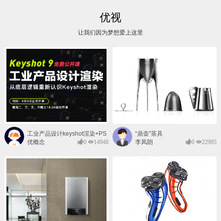
优视
让我们因为梦想爱上这里
工业产品设计keyshot渲染+PS
“鼎壶”茶具
后期班
优概念
0
14948
李凤朗
0
22995