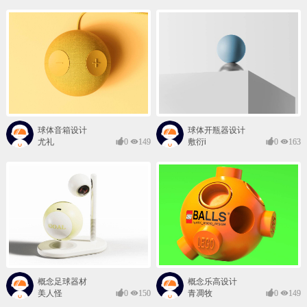
球体音箱设计
球体开瓶器设计
尤礼
0
149
敷衍i
0
163
概念足球器材
概念乐高设计
美人怪
0
150
青凋牧
0
149