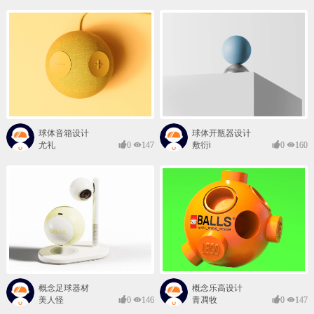
球体音箱设计
球体开瓶器设计
尤礼
0
147
敷衍i
0
160
概念足球器材
概念乐高设计
美人怪
0
146
青凋牧
0
147