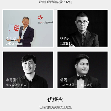
让我们因为知识爱上TA们
李凤朗
杨长远
L+Design
品索设计
谯霄鹏
杨熙
为先设计创始人
TCL空调器中山有限公司
优概念
让我们因为灵感爱上这里