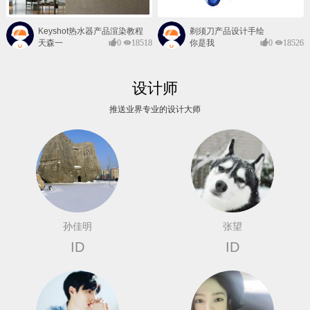
Keyshot热水器产品渲染教程
剃须刀产品设计手绘
天森一
0
18518
你是我
0
18526
对@
的风景
设计师
推送业界专业的设计大师
孙佳明
张望
ID
ID