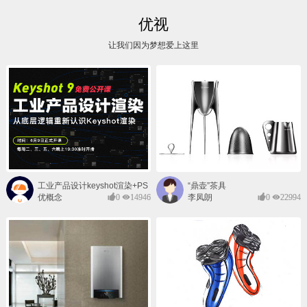
优视
让我们因为梦想爱上这里
工业产品设计keyshot渲染+PS
“鼎壶”茶具
后期班
优概念
0
14946
李凤朗
0
22994