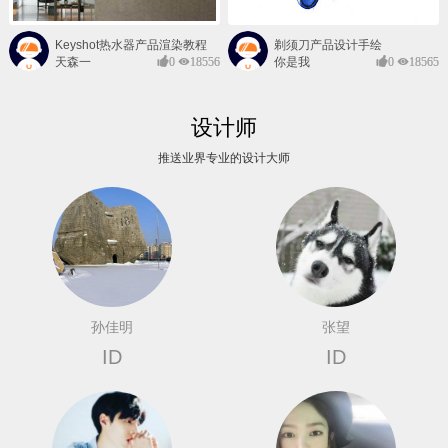
Keyshot热水器产品渲染教程
剃须刀产品设计手绘
天森一
0
18556
你是我
0
18565
对@
的风景
设计师
推送业界专业的设计大师
孙佳明
张望
ID
ID