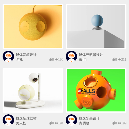
球体音箱设计
球体开瓶器设计
尤礼
0
195
敷衍i
0
211
概念足球器材
概念乐高设计
美人怪
0
194
青凋牧
0
199