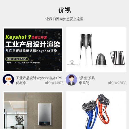
优视
让我们因为梦想爱上这里
工业产品设计keyshot渲染+PS
“鼎壶”茶具
后期班
优概念
0
14973
李凤朗
0
23039