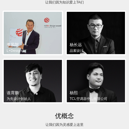
让我们因为知识爱上TA们
李凤朗
杨长远
L+Design
品索设计
谯霄鹏
杨熙
为先设计创始人
TCL空调器中山有限公司
优概念
让我们因为灵感爱上这里