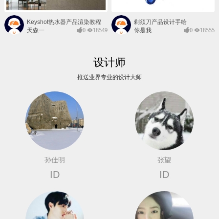
Keyshot热水器产品渲染教程
剃须刀产品设计手绘
天森一
0
18549
你是我
0
18555
对@
的风景
设计师
推送业界专业的设计大师
孙佳明
张望
ID
ID