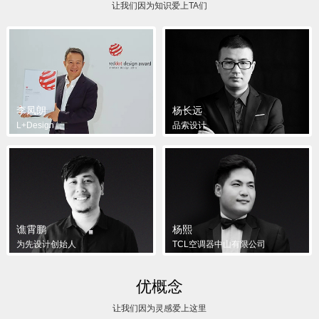
让我们因为知识爱上TA们
李凤朗
杨长远
L+Design
品索设计
谯霄鹏
杨熙
为先设计创始人
TCL空调器中山有限公司
优概念
让我们因为灵感爱上这里