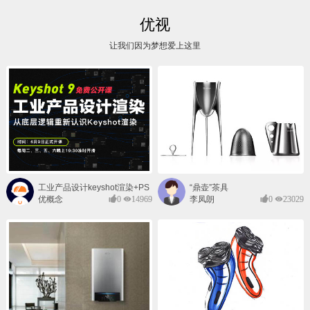
优视
让我们因为梦想爱上这里
工业产品设计keyshot渲染+PS
“鼎壶”茶具
后期班
优概念
0
14969
李凤朗
0
23029