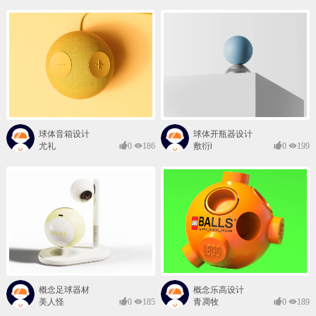
球体音箱设计
球体开瓶器设计
尤礼
0
186
敷衍i
0
199
概念足球器材
概念乐高设计
美人怪
0
185
青凋牧
0
189