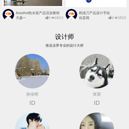
Keyshot热水器产品渲染教程
剃须刀产品设计手绘
天森一
0
18515
你是我
0
18521
对@
的风景
设计师
推送业界专业的设计大师
孙佳明
张望
ID
ID