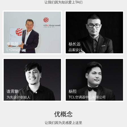
让我们因为知识爱上TA们
李凤朗
杨长远
L+Design
品索设计
谯霄鹏
杨熙
为先设计创始人
TCL空调器中山有限公司
优概念
让我们因为灵感爱上这里