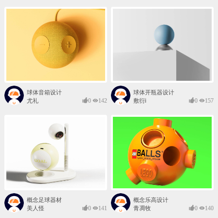
球体音箱设计
球体开瓶器设计
尤礼
0
142
敷衍i
0
157
概念足球器材
概念乐高设计
美人怪
0
141
青凋牧
0
140