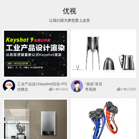
优视
让我们因为梦想爱上这里
工业产品设计keyshot渲染+PS
“鼎壶”茶具
后期班
优概念
0
14941
李凤朗
0
22989