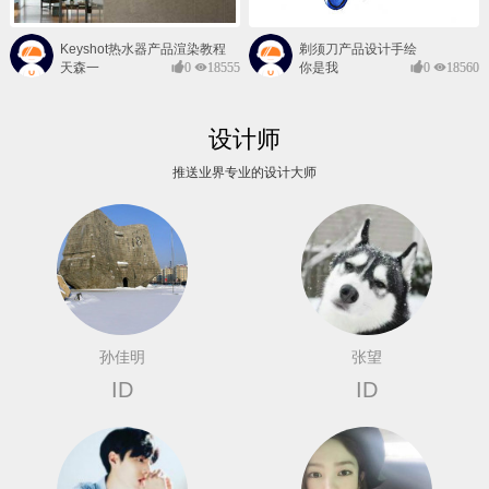
Keyshot热水器产品渲染教程
剃须刀产品设计手绘
天森一
0
18555
你是我
0
18560
对@
的风景
设计师
推送业界专业的设计大师
孙佳明
张望
ID
ID