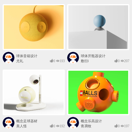
球体音箱设计
球体开瓶器设计
尤礼
0
193
敷衍i
0
207
概念足球器材
概念乐高设计
美人怪
0
192
青凋牧
0
197