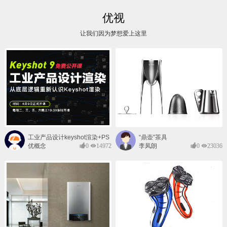
优视
让我们因为梦想爱上这里
工业产品设计keyshot渲染+PS
“鼎壶”茶具
后期班
优概念
0
14972
李凤朗
0
23036