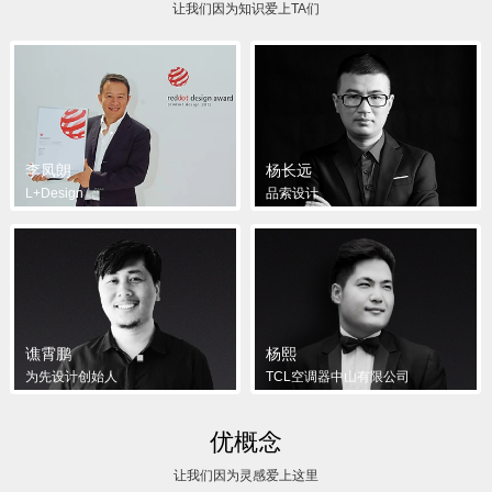
让我们因为知识爱上TA们
李凤朗
杨长远
L+Design
品索设计
谯霄鹏
杨熙
为先设计创始人
TCL空调器中山有限公司
优概念
让我们因为灵感爱上这里