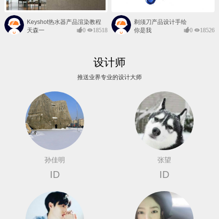
Keyshot热水器产品渲染教程
剃须刀产品设计手绘
天森一
0
18518
你是我
0
18526
对@
的风景
设计师
推送业界专业的设计大师
孙佳明
张望
ID
ID