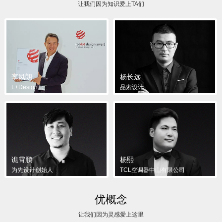
让我们因为知识爱上TA们
李凤朗
杨长远
L+Design
品索设计
谯霄鹏
杨熙
为先设计创始人
TCL空调器中山有限公司
优概念
让我们因为灵感爱上这里