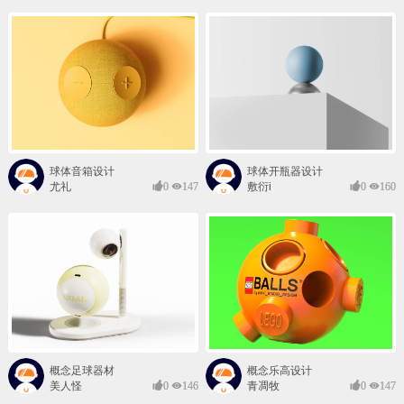
球体音箱设计
球体开瓶器设计
尤礼
0
147
敷衍i
0
160
概念足球器材
概念乐高设计
美人怪
0
146
青凋牧
0
147