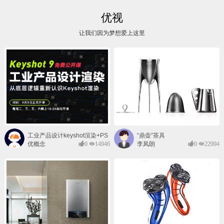
优视
让我们因为梦想爱上这里
工业产品设计keyshot渲染+PS
“鼎壶”茶具
后期班
优概念
0
14946
李凤朗
0
22994