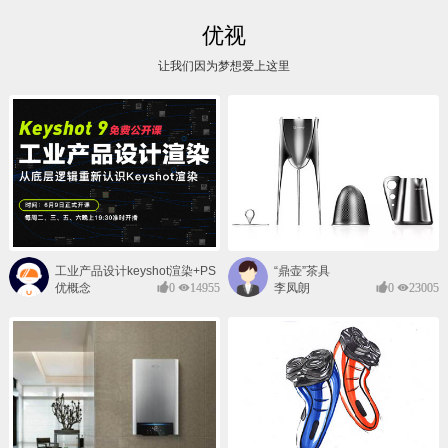
优视
让我们因为梦想爱上这里
工业产品设计keyshot渲染+PS
“鼎壶”茶具
后期班
优概念
0
14955
李凤朗
0
23005