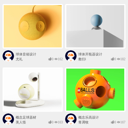
球体音箱设计
球体开瓶器设计
尤礼
0
162
敷衍i
0
182
概念足球器材
概念乐高设计
美人怪
0
163
青凋牧
0
167