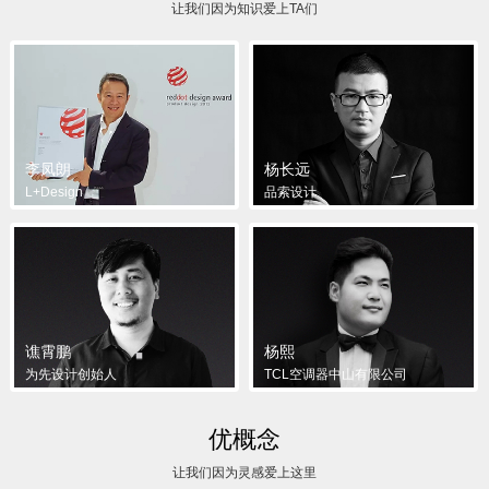
让我们因为知识爱上TA们
李凤朗
杨长远
L+Design
品索设计
谯霄鹏
杨熙
为先设计创始人
TCL空调器中山有限公司
优概念
让我们因为灵感爱上这里