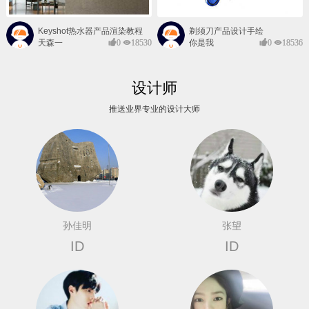
Keyshot热水器产品渲染教程
剃须刀产品设计手绘
天森一
0
18530
你是我
0
18536
对@
的风景
设计师
推送业界专业的设计大师
孙佳明
张望
ID
ID