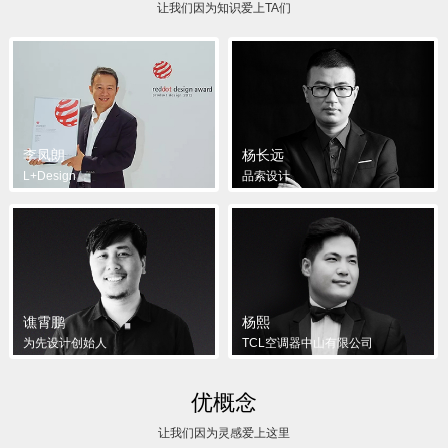
让我们因为知识爱上TA们
李凤朗
杨长远
L+Design
品索设计
谯霄鹏
杨熙
为先设计创始人
TCL空调器中山有限公司
优概念
让我们因为灵感爱上这里