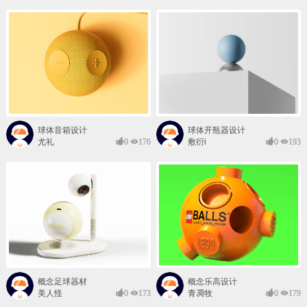
球体音箱设计
球体开瓶器设计
尤礼
0
176
敷衍i
0
193
概念足球器材
概念乐高设计
美人怪
0
173
青凋牧
0
179