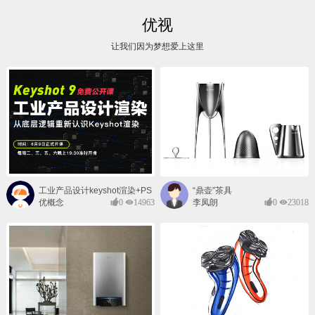
优视
让我们因为梦想爱上这里
工业产品设计keyshot渲染+PS
“鼎壶”茶具
后期班
优概念
0
14963
李凤朗
0
23018