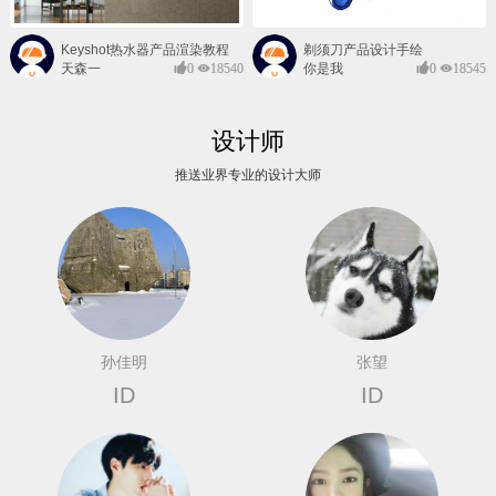
Keyshot热水器产品渲染教程
剃须刀产品设计手绘
天森一
0
18540
你是我
0
18545
对@
的风景
设计师
推送业界专业的设计大师
孙佳明
张望
ID
ID