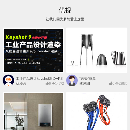
优视
让我们因为梦想爱上这里
工业产品设计keyshot渲染+PS
“鼎壶”茶具
后期班
优概念
0
14972
李凤朗
0
23035