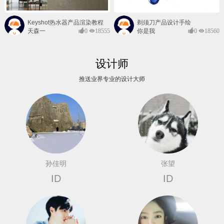
Keyshot热水器产品渲染教程
剃须刀产品设计手绘
天森一
0
18555
你是我
0
18560
对@
的风景
设计师
推送业界专业的设计大师
孙佳明
张望
ID
ID