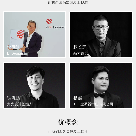
让我们因为知识爱上TA们
李凤朗
杨长远
L+Design
品索设计
谯霄鹏
杨熙
为先设计创始人
TCL空调器中山有限公司
优概念
让我们因为灵感爱上这里