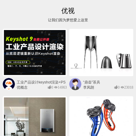
优视
让我们因为梦想爱上这里
工业产品设计keyshot渲染+PS
“鼎壶”茶具
后期班
优概念
0
14963
李凤朗
0
23018