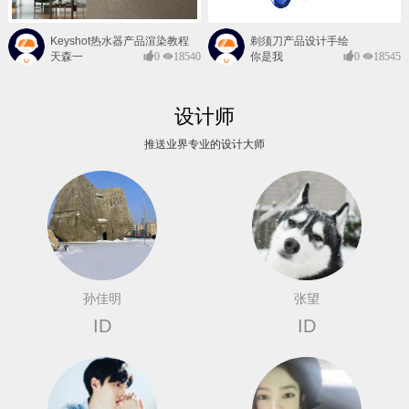
Keyshot热水器产品渲染教程
剃须刀产品设计手绘
天森一
0
18540
你是我
0
18545
对@
的风景
设计师
推送业界专业的设计大师
孙佳明
张望
ID
ID