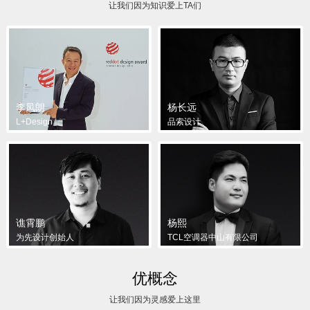
让我们因为知识爱上TA们
李凤朗
杨长远
L+Design
品索设计
谯霄鹏
杨熙
为先设计创始人
TCL空调器中山有限公司
优概念
让我们因为灵感爱上这里