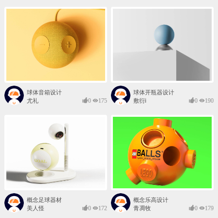
球体音箱设计
球体开瓶器设计
尤礼
0
175
敷衍i
0
190
概念足球器材
概念乐高设计
美人怪
0
172
青凋牧
0
179